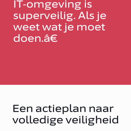
IT-omgeving is
superveilig. Als je
weet wat je moet
doen.â€
Een actieplan naar
volledige veiligheid